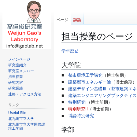
ページ
議論
担当授業のページ
ナ
検
学年暦
ビ
索
メインページ
大学院
ゲ
に
研究室紹介
ー
移
研究室メンバー
■
都市環境工学講究
（博士後期）
担当授業
シ
動
■
建築都市エネルギー論
（博士前期）
研究内容
ョ
研究業績
■
建築デザイン基礎Ⅲ（都市建築エネ
ン
連絡・アクセス方法
■
建築エンジニアリングプラクティス
に
■
特別研究I
（博士前期）
移
リンク
■
特別研究II
（博士前期）
動
Useful Site
■
博論特別研究
北九州市立大学
北九州市立大学国際環
学部
境工学部