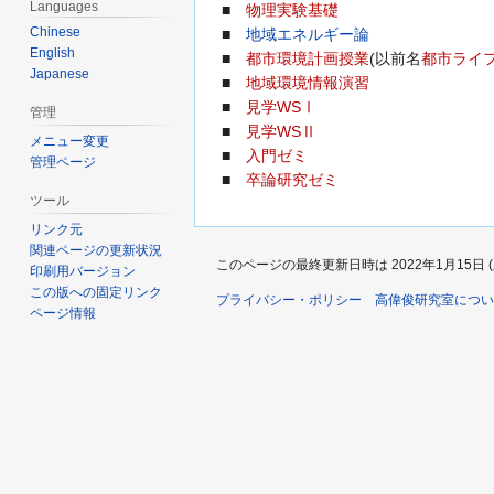
Languages
■
物理実験基礎
Chinese
■
地域エネルギー論
English
■
都市環境計画授業
(以前名
都市ライ
Japanese
■
地域環境情報演習
■
見学WSⅠ
管理
■
見学WSⅡ
メニュー変更
■
入門ゼミ
管理ページ
■
卒論研究ゼミ
ツール
リンク元
関連ページの更新状況
このページの最終更新日時は 2022年1月15日 (土)
印刷用バージョン
この版への固定リンク
プライバシー・ポリシー
高偉俊研究室につい
ページ情報