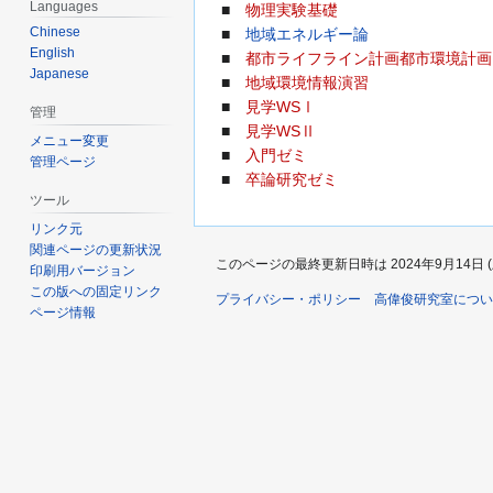
Languages
■
物理実験基礎
Chinese
■
地域エネルギー論
English
■
都市ライフライン計画
都市環境計画
Japanese
■
地域環境情報演習
■
見学WSⅠ
管理
■
見学WSⅡ
メニュー変更
■
入門ゼミ
管理ページ
■
卒論研究ゼミ
ツール
リンク元
関連ページの更新状況
このページの最終更新日時は 2024年9月14日 (土)
印刷用バージョン
この版への固定リンク
プライバシー・ポリシー
高偉俊研究室につい
ページ情報