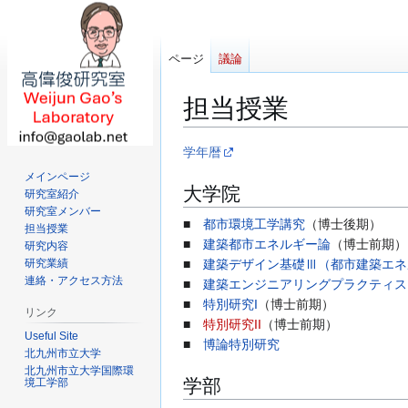
ページ
議論
担当授業
ナ
検
学年暦
ビ
索
メインページ
大学院
ゲ
に
研究室紹介
ー
移
研究室メンバー
■
都市環境工学講究
（博士後期）
担当授業
シ
動
■
建築都市エネルギー論
（博士前期）
研究内容
ョ
研究業績
■
建築デザイン基礎Ⅲ（都市建築エネ
ン
連絡・アクセス方法
■
建築エンジニアリングプラクティス
に
■
特別研究I
（博士前期）
移
リンク
■
特別研究II
（博士前期）
動
Useful Site
■
博論特別研究
北九州市立大学
北九州市立大学国際環
学部
境工学部