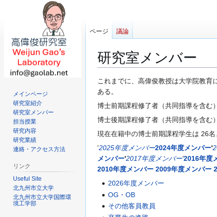
ページ
議論
研究室メンバー
ナ
検
これまでに、高偉俊教授は大学院教育
ビ
索
ある。
メインページ
ゲ
に
研究室紹介
博士前期課程修了者（共同指導を含む
ー
移
研究室メンバー
博士後期課程修了者（共同指導を含む
担当授業
シ
動
研究内容
ョ
現在在籍中の博士前期課程学生は 26名
研究業績
ン
'
2025年度メンバー
2024年度メンバー
'
連絡・アクセス方法
に
メンバー
'
2017年度メンバー
'
2016年
移
リンク
2010年度メンバー
2009年度メンバー
動
Useful Site
2026年度メンバー
北九州市立大学
OG・OB
北九州市立大学国際環
境工学部
その他客員教員