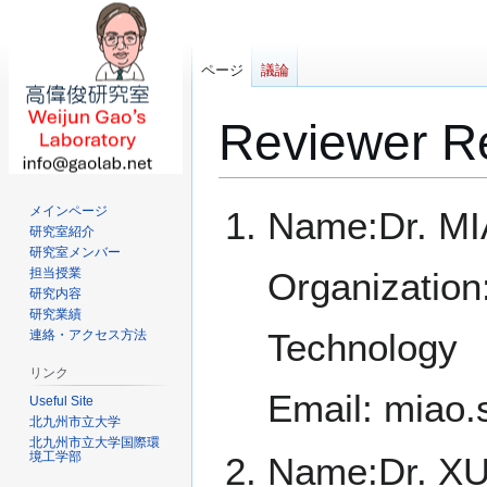
ページ
議論
Reviewer R
ナ
検
メインページ
Name:Dr. M
ビ
索
研究室紹介
研究室メンバー
ゲ
に
担当授業
Organization
ー
移
研究内容
シ
動
研究業績
ョ
Technology
連絡・アクセス方法
ン
リンク
に
Email: miao
移
Useful Site
動
北九州市立大学
北九州市立大学国際環
境工学部
Name:Dr. XU