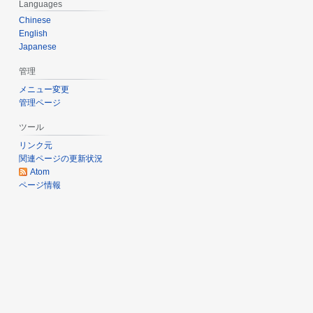
Languages
し
2
Chinese
日
English
(
Japanese
日
)
管理
メニュー変更
管理ページ
ツール
リンク元
関連ページの更新状況
Atom
ページ情報