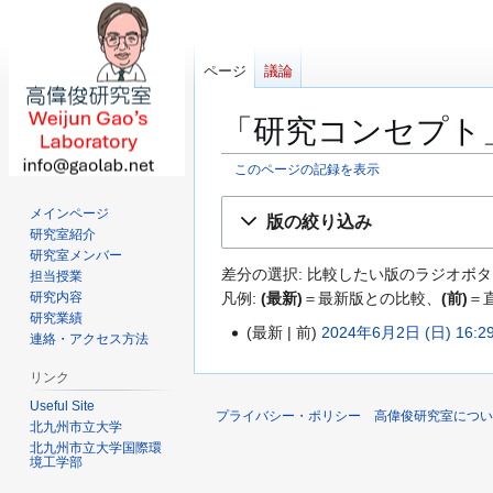
ページ
議論
「研究コンセプト
このページの記録を表示
ナ
検
メインページ
版の絞り込み
ビ
索
研究室紹介
ゲ
に
研究室メンバー
差分の選択: 比較したい版のラジオボタ
担当授業
ー
移
凡例:
(最新)
＝最新版との比較、
(前)
＝
研究内容
シ
動
研究業績
ョ
最新
前
2024年6月2日 (日) 16:2
2
連絡・アクセス方法
ン
編
0
に
リンク
集
2
移
の
Useful Site
4
プライバシー・ポリシー
高偉俊研究室につい
動
北九州市立大学
要
年
北九州市立大学国際環
約
6
境工学部
な
月