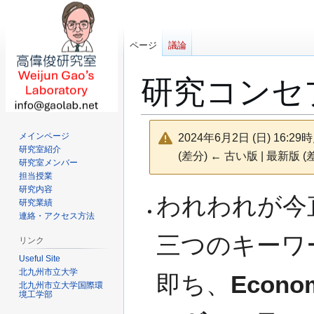
ページ
議論
研究コンセ
メインページ
2024年6月2日 (日) 16:
研究室紹介
(差分) ← 古い版 | 最新版 (
研究室メンバー
担当授業
研究内容
ナ
検
われわれが今
研究業績
ビ
索
連絡・アクセス方法
ゲ
に
三つのキーワ
ー
移
リンク
シ
動
Useful Site
ョ
北九州市立大学
即ち、
Econo
北九州市立大学国際環
ン
境工学部
に