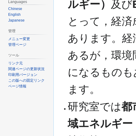
ルギー）
及び
移
Languages
動
Chinese
English
とって，経済
Japanese
管理
あります。経
メニュー変更
管理ページ
あるが，環境
ツール
リンク元
になるものも
関連ページの更新状況
印刷用バージョン
この版への固定リンク
ます。
ページ情報
研究室では
都
域エネルギー