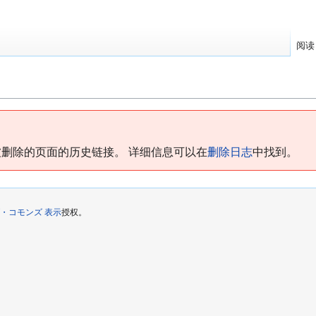
阅读
。
删除的页面的历史链接。 详细信息可以在
删除日志
中找到。
・コモンズ 表示
授权。