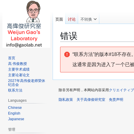
页面
讨论
不转换
错误
跳
跳
“联系方法”的版本#18不存在
转
转
首页
到
到
高 伟俊教授
这通常是因为进入了一个已被
导
搜
主要学术成绩
主要论著论文
航
索
2027年高伟俊老师荣休
纪念会
除非另有声明，本网站内容采用
クリエイティブ
联系方法
隐私政策
关于高偉俊研究室
免责声明
Languages
Chinese
English
Japanese
管理