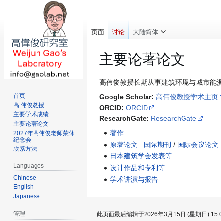
页面
讨论
大陆简体
主要论著论文
跳
跳
高伟俊教授长期从事建筑环境与城市能
转
转
首页
Google Scholar:
高伟俊教授学术主页
到
到
高 伟俊教授
ORCID:
ORCID
导
搜
主要学术成绩
ResearchGate:
ResearchGate
主要论著论文
航
索
著作
2027年高伟俊老师荣休
纪念会
原著论文
:
国际期刊
/
国际会议论文
联系方法
日本建筑学会发表等
Languages
设计作品和专利等
Chinese
学术讲演与报告
English
Japanese
管理
此页面最后编辑于2026年3月15日 (星期日) 15: