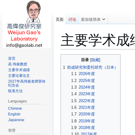
页面
讨论
新加坡简体
主要学术成
跳
跳
首页
目录
转
转
高 伟俊教授
1
助成研究和委托研究（日本）
主要学术成绩
到
到
1.1
2026年度
主要论著论文
导
搜
1.2
2025年度
2027年高伟俊老师荣休
航
索
纪念会
1.3
2024年度
联系方法
1.4
2023年度
1.5
2022年度
Languages
1.6
2021年度
Chinese
1.7
2020年度
English
Japanese
1.8
2019年度
1.9
2018年度
管理
1.10
2017年度